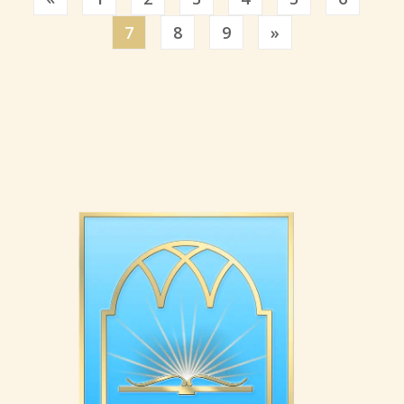
Previous
7
8
9
»