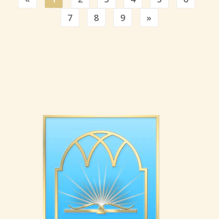
Previous
7
8
9
»