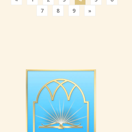
Previous
7
8
9
»