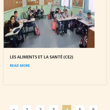
LES ALIMENTS ET LA SANTÉ (CE2)
READ MORE
Previous
«
1
2
3
4
5
6