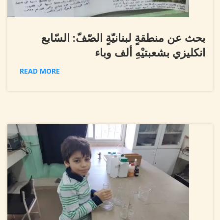
بحث عن منطقةٍ لبنانيّةٍ الصّفّ: السّابع
انكليزي بشعبتيْهِ ألف وباء
READ MORE