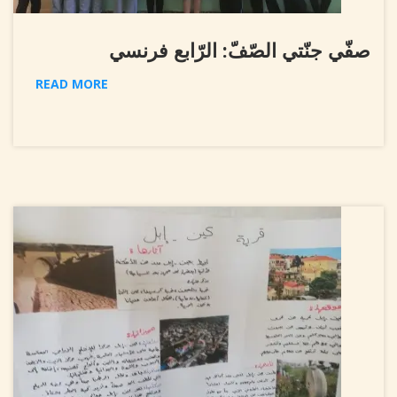
صفّي جنّتي الصّفّ: الرّابع فرنسي
READ MORE