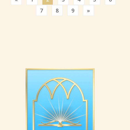
Previous
7
8
9
»