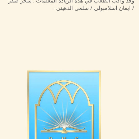
وقد واكب الطلاب في هذه الزيادة المعلمات : سحر صقر
/ ايمان اسلامبولي / سلمى الدهيني .