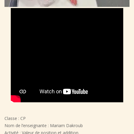
Classe : CP
Nom de l’enseignante : Mariam Dakroub
Activité : Valeur de position et addition.