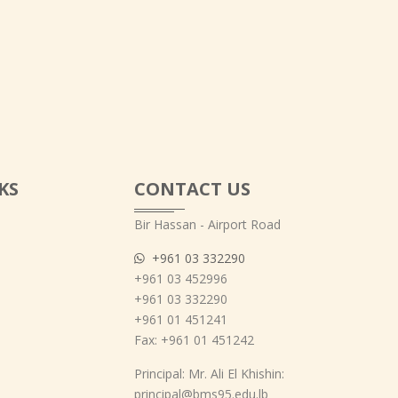
KS
CONTACT US
Bir Hassan - Airport Road
+961 03 332290
+961 03 452996
+961 03 332290
+961 01 451241
Fax: +961 01 451242
Principal: Mr. Ali El Khishin:
principal@bms95.edu.lb