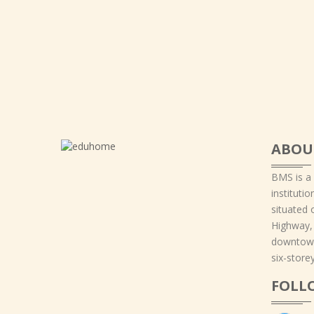
ABOU
BMS is a
instituti
situated 
Highway,
downtown
six-storey
FOLL