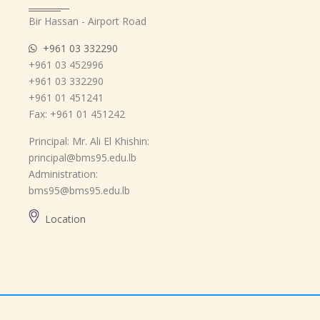
Bir Hassan - Airport Road
+961 03 332290
+961 03 452996
+961 03 332290
+961 01 451241
Fax: +961 01 451242
Principal: Mr. Ali El Khishin:
principal@bms95.edu.lb
Administration:
bms95@bms95.edu.lb
Location
Copyright ©
BMS
2021. Powered By